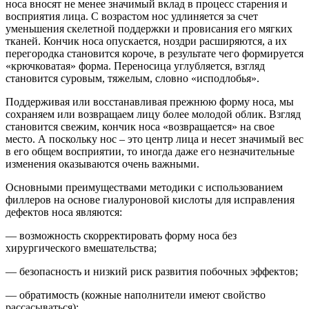
носа вносят не менее значимый вклад в процесс старения и
восприятия лица. С возрастом нос удлиняется за счет
уменьшения скелетной поддержки и провисания его мягких
тканей. Кончик носа опускается, ноздри расширяются, а их
перегородка становится короче, в результате чего формируется
«крючковатая» форма. Переносица углубляется, взгляд
становится суровым, тяжелым, словно «исподлобья».
Поддерживая или восстанавливая прежнюю форму носа, мы
сохраняем или возвращаем лицу более молодой облик. Взгляд
становится свежим, кончик носа «возвращается» на свое
место. А поскольку нос – это центр лица и несет значимый вес
в его общем восприятии, то иногда даже его незначительные
изменения оказываются очень важными.
Основными преимуществами методики с использованием
филлеров на основе гиалуроновой кислоты для исправления
дефектов носа являются:
— возможность скорректировать форму носа без
хирургического вмешательства;
— безопасность и низкий риск развития побочных эффектов;
— обратимость (кожные наполнители имеют свойство
рассасываться);