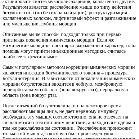
активировать синтез мукополисахаридов, коллагена и другие.
Результатом является: расслабление мышц по типу действия
ботулотоксина (но без их парализации), реструктуризация
коллагеновых волокон, лифтинговый эффект и разглаживание
или уменьшение глубины морщин.
Описанные выше способы подходят только при первых
признаках появления мимических морщин. Если же
мимические морщины носят ярко выраженный характер, то на
помощь могут прийти инъекционные методики, считаясь
наиболее эффективными:
Самым популярным методом коррекции мимических морщин
являются инъекции ботулинического токсина – процедура
Ботулинотерапия. В зависимости от локализации мимических
морщин ботулотоксин вводится в лобную, межбровную,
периорбитальную область (зона вокруг глаз), пероральную
область (зона вокруг рта).
После инъекций ботулотоксина, он на некоторое время
расслабляет мышцы лица, не даёт нервному импульсу
возбуждать эту мышцу, соответственно, она не отвечает на
сигнал мозга о том или ином действии, а находится в одном и
том же расслабленном состоянии. Расслабление происходит
только той мышцы, в которую был произведен укол.