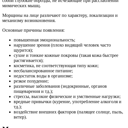
собой глубокие борозды, не исчезающие при расслаблении
мимических мышц.
Морщины на лице различают по характеру, локализации и
механизму возникновения.
Основные причины появления:
повышенная эмоциональность;
нарушение зрения (плохо видящий человек часто
щурится);
сухие и тонкие кожные покровы (такая кожа быстрее
растягивается);
косметика, не соответствующая типу кожи;
несбалансированное питание;
недостаток воды в организме;
резкое похудение;
различные заболевания (эндокринные, органов
пищеварения и тд.);
стрессы, высокие физические и умственные нагрузки;
вредные привычки (курение, употребление алкоголя и
тд.);
воздействие внешних факторов (палящее солнце, пыль,
ветер).