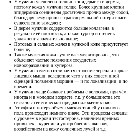
У мужчин увеличена толщина эпидермиса и дермы,
поэтому кожа у мужчин толще. Более крупные клетки
эпидермиса соединены достаточно прочно между собой,
благодаря чему процесс трансдермальной потери влаги
существенно замедлен;
В дерме мужчин содержится больше коллагена, в
результате её плотность, а также тургор и степень
увлажнения значительно выше;
Потовых и сальных желез в мужской коже присутствует
больше;
Также мужская кожа лучше васкуляризирована, что
объясняет частые появления сосудистых
новообразований и купероза.
У мужчин заметно отличается строение черепа и каркас
лицевых мышц, вследствие чего у них совсем иной
сценарий появления морщин — и по локализации, и по
времени.
У мужчин чаще бывают проблемы с волосами, при чём
иногда и в молодом возрасте, т.к. у большинства это
связано с генетической предрасположенностью.
Атрофия и потеря объема мягких тканей у сильного
пола происходит немного иначе. Эти процессы связаны
с уровнем в крови тестостерона, наличием вредных
привычек – курение и употребление алкоголя,
воздействием на кожу солнечных лучей и т.д.