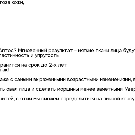
тоза кожи,
птос? Мгновенный результат – мягкие ткани лица буд
ластичность и упругость.
анится на срок до 2-х лет.
так!
аже с самыми выраженными возрастными изменениями, в
 овал лица и сделать морщины менее заметными. Увере
итей, с этим мы сможем определиться на личной консул
ях Аптос