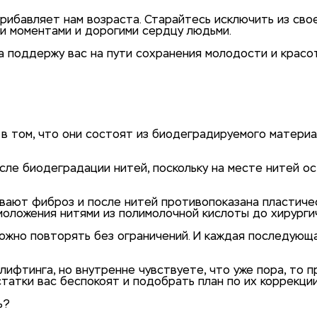
прибавляет нам возраста. Старайтесь исключить из сво
и моментами и дорогими сердцу людьми.
да поддержу вас на пути сохранения молодости и красо
асываются нити Аптос
в том, что они состоят из биодеградируемого материа
осле биодеградации нитей, поскольку на месте нитей о
вают фиброз и после нитей противопоказана пластичес
моложения нитями из полимолочной кислоты до хирурги
ожно повторять без ограничений. И каждая последующ
ифтинга, но внутренне чувствуете, что уже пора, то п
татки вас беспокоят и подобрать план по их коррекции
ь?