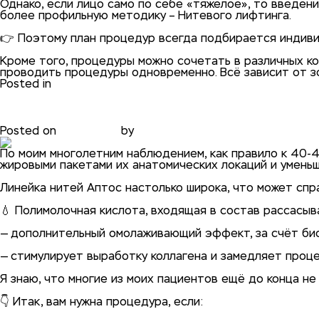
Однако, если лицо само по себе «тяжелое», то введени
более профильную методику – Нитевого лифтинга.
⠀
👉 Поэтому план процедур всегда подбирается индивид
⠀
Кроме того, процедуры можно сочетать в различных ко
проводить процедуры одновременно. Всё зависит от зо
Posted in
блог
Нитевой лифтинг после 50-т
Posted on
31.01.2021
by
phadmin
По моим многолетним наблюдением, как правило к 40-4
жировыми пакетами их анатомических локаций и уменьш
⠀
Линейка нитей Аптос настолько широка, что может спр
⠀
💧 Полимолочная кислота, входящая в состав рассасы
⠀
— дополнительный омолаживающий эффект, за счёт био
⠀
— стимулирует выработку коллагена и замедляет проце
⠀
Я знаю, что многие из моих пациентов ещё до конца не
⠀
👇 Итак, вам нужна процедура, если:
⠀