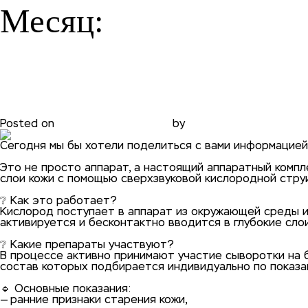
Месяц:
Мезотерапия без уколов
Posted on
31.01.2021
31.01.2021
by
phadmin
Сегодня мы бы хотели поделиться с вами информацией
⠀
Это не просто аппарат, а настоящий аппаратный компл
слои кожи с помощью сверхзвуковой кислородной струи
⠀
❔ Как это работает?
Кислород поступает в аппарат из окружающей среды 
активируется и бесконтактно вводится в глубокие слои
⠀
❔ Какие препараты участвуют?
В процессе активно принимают участие сыворотки на 
состав которых подбирается индивидуально по показа
⠀
🔹 Основные показания:
— ранние признаки старения кожи,