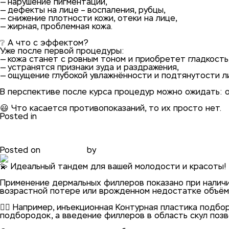
— нарушение пигментации,
— дефекты на лице – воспаления, рубцы,
— снижение плотности кожи, отеки на лице,
— жирная, проблемная кожа.
⠀
❔ А что с эффектом?
Уже после первой процедуры:
— кожа станет с ровным тоном и приобретет гладкость
— устранятся признаки зуда и раздражения,
— ощущение глубокой увлажнённости и подтянутости л
⠀
В перспективе после курса процедур можно ожидать: о
⠀
😃 Что касается противопоказаний, то их просто нет.
Posted in
блог
Нити + филлеры = идеальны
Posted on
31.01.2021
by
phadmin
💫 Идеальный тандем для вашей молодости и красоты!
⠀
Применение дермальных филлеров показано при наличи
возрастной потере или врожденном недостатке объём
⠀
👨‍⚕️ Например, инъекционная Контурная пластика под
подбородок, а введение филлеров в область скул поз
⠀