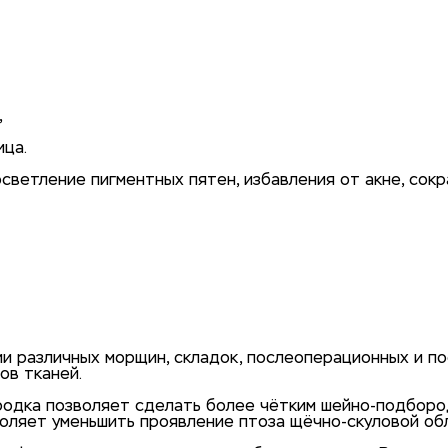
,
ица.
светление пигментных пятен, избавления от акне, сок
й тандем
и различных морщин, складок, послеоперационных и п
ов тканей.
бородка позволяет сделать более чётким шейно-подбор
воляет уменьшить проявление птоза щёчно-скуловой об