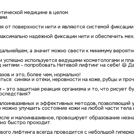
етической медицине в целом.
ами.
 от поверхности нити и являются системой фиксации п
 максимально надёжной фиксации нити и обеспечить ме
альнейшем, а значит можно свести к минимуму вероятн
и успешно используется ведущими косметологами и пла
нитями – попробовать Нитевой лифтинг на себе! 😃 Да 
ахов и это, более чем, нормально!
ься: синяки и отёки, неровности на коже, рубцы и пр
и – это защитная реакция организма и то, что рисует б
последствия?
 малоинвазивных и эффективных методов, позволяющий
 можно улучшить состояние кожи на любой части тела и
исле и малоинвазивное, провоцирует образование незн
чно быстро проходит.
евого лифтинга всегда проводится с небольшой гиперк