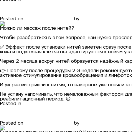
Массаж для лица: можно ли 
Posted on
31.01.2021
31.01.2021
by
phadmin
Можно ли массаж после нитей?
⠀
Чтобы разобраться в этом вопросе, нам нужно прослед
⠀
✅ Эффект после установки нитей заметен сразу после 
кожа и подкожная клетчатка адаптируются к новым усл
⠀
Через 2 месяца вокруг нитей образуется надёжный кар
⠀
👉 Поэтому после процедуры 2-3 недели рекомендуется
активное стимулирование кровообращения и лимфотока
⠀
И уж раз мы пришли к нитям, то наверное уже поняли ч
⠀
Не устану напоминать, что немаловажным фактором дл
реабилитационный период. 😃
Posted in
блог
Мифы о привыкании кожи к 
Posted on
31.01.2021
31.01.2021
by
phadmin