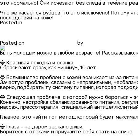
это нормально! Они исчезают без следа в течение ре
⠀
Что же касается рубцов, то это исключено! Потому ч
последствий на коже!
Posted in
блог
5 лайфхаков, как выглядеть 
Posted on
31.01.2021
31.01.2021
by
phadmin
Быть молодым можно в любом возрасте! Рассказываю, ка
⠀
🔵 Красивая походка и осанка.
Сбрасывают сразу, как минимум, 10 лет.
⠀
🔵 Большинство проблем с кожей возникает из-за питан
Зачастую проблемы связаны с неправильным, несбаланс
верно, подбирать ту систему питания, которая подходи
⠀
🔵 Следующая проблема, с которой нужно бороться – 
Конечно, настройка сбалансированного питания, регул
массаж, прессотерапия; специальный антицеллюлитный 
⠀
Главное, это найти тот метод, который будет максима
⠀
🔵 Глаза – не даром зеркало души.
Боритесь с отеками и приучайте себя спать на спине.
⠀