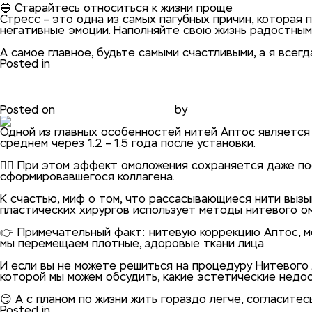
🔵 Старайтесь относиться к жизни проще
Стресс – это одна из самых пагубных причин, которая 
негативные эмоции. Наполняйте свою жизнь радостным
⠀
А самое главное, будьте самыми счастливыми, а я всег
Posted in
блог
Что происходит, когда расс
Posted on
31.01.2021
31.01.2021
by
phadmin
Одной из главных особенностей нитей Аптос является 
среднем через 1.2 – 1.5 года после установки.
⠀
👨‍⚕️ При этом эффект омоложения сохраняется даже п
сформировавшегося коллагена.
⠀
К счастью, миф о том, что рассасывающиеся нити вызы
пластических хирургов использует методы нитевого о
⠀
👉 Примечательный факт: нитевую коррекцию Аптос, м
мы перемещаем плотные, здоровые ткани лица.
⠀
И если вы не можете решиться на процедуру Нитевого л
которой мы можем обсудить, какие эстетические недос
⠀
😏 А с планом по жизни жить гораздо легче, согласитес
Posted in
блог