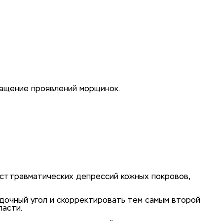
ращение проявлений морщинок.
осттравматических депрессий кожных покровов,
одочный угол и скорректировать тем самым второй
ласти.