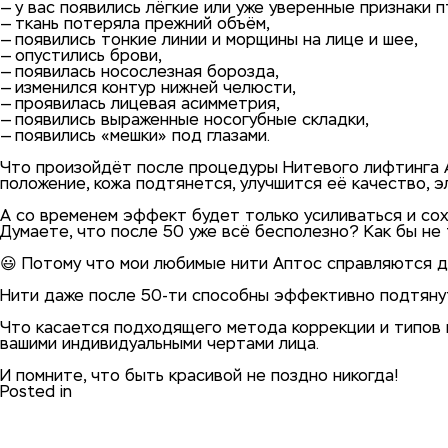
— у вас появились лёгкие или уже уверенные признаки п
— ткань потеряла прежний объём,
— появились тонкие линии и морщины на лице и шее,
— опустились брови,
— появилась носослезная борозда,
— изменился контур нижней челюсти,
— проявилась лицевая асимметрия,
— появились выраженные носогубные складки,
— появились «мешки» под глазами.
⠀
Что произойдёт после процедуры Нитевого лифтинга А
положение, кожа подтянется, улучшится её качество, э
⠀
А со временем эффект будет только усиливаться и сохр
Думаете, что после 50 уже всё бесполезно? Как бы не 
⠀
😃 Потому что мои любимые нити Аптос справляются д
⠀
Нити даже после 50-ти способны эффективно подтянуть
⠀
Что касается подходящего метода коррекции и типов н
вашими индивидуальными чертами лица.
⠀
И помните, что быть красивой не поздно никогда!
Posted in
блог
Зачем нужны насечки на нит