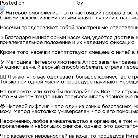
Posted on
31.01.2021
31.01.2021
by
phadmin
☄️ Нитевое омоложение – это настоящий прорыв в эст
Самыми эффективными нитями являются нити с насечк
⠀
Насечки представляют собой заостренные ответвления
⠀
⭐️ Благодаря миниатюрным насечкам, удаётся достичь
привлекательное положение и их надежную фиксацию.
⠀
Кроме того, насечки препятствуют смещению нитей в д
⠀
🥇 Методика Нитевого лифтинга Аптос запатентована 
А единственный верный способ избежать страха перед 
⠀
👨‍⚕️ Я знаю, что вас одолевает большое количество стр
Только при одной мысли о процедуре начинают мерещит
⠀
Но поверьте, или хотя бы постарайтесь. Все эти страх
что мы имеем тенденцию преувеличивать возможные 
⠀
🔵 Нитевой лифтинг – это один из самых безопасных,
кожи. Метод настолько универсален, что с его помощью
⠀
Несомненно, любое вмешательство в организм, в том ч
проявление и небольших синяков, однако, это достато
⠀
Что касается неровностей на коже, то процедура Нит