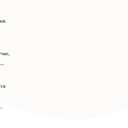
ия.
чае,
—
тся
—