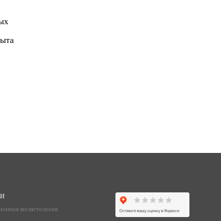
ых
пыта
ГИ
ионная косметология